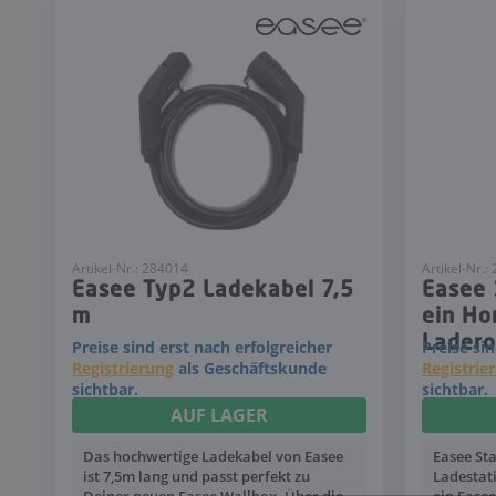
Artikel-Nr.: 284014
Artikel-Nr.:
Easee Typ2 Ladekabel 7,5
Easee 
m
ein H
Ladero
Preise sind erst nach erfolgreicher
Preise si
Registrierung
als Geschäftskunde
Registrie
sichtbar.
sichtbar.
AUF LAGER
Das hochwertige Ladekabel von Easee
Easee St
ist 7,5m lang und passt perfekt zu
Ladestat