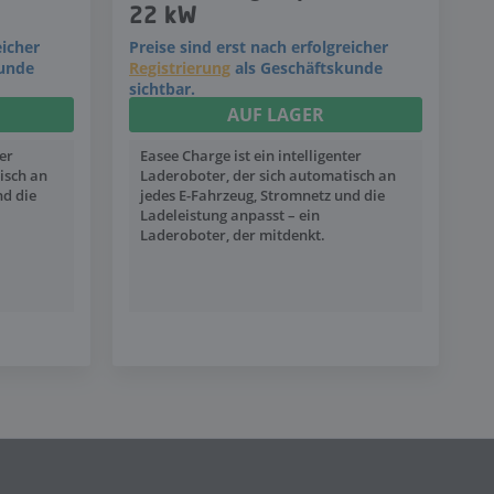
22 kW
eicher
Preise sind erst nach erfolgreicher
kunde
Registrierung
als Geschäftskunde
sichtbar.
AUF LAGER
ter
Easee Charge ist ein intelligenter
isch an
Laderoboter, der sich automatisch an
nd die
jedes E-Fahrzeug, Stromnetz und die
Ladeleistung anpasst – ein
Laderoboter, der mitdenkt.