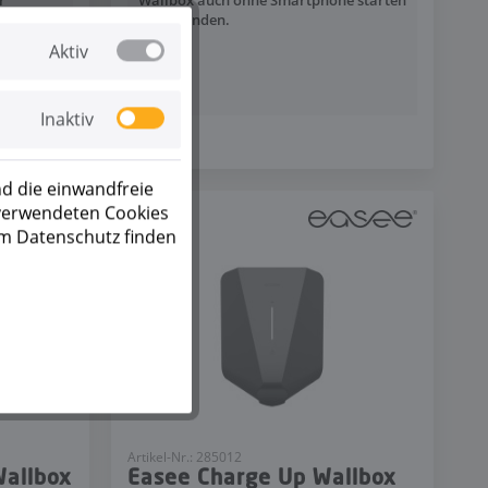
r
Wallbox auch ohne Smartphone starten
und beenden.
Aktiv
Inaktiv
d die einwandfreie
 verwendeten Cookies
um Datenschutz finden
Artikel-Nr.: 285012
Wallbox
Easee Charge Up Wallbox