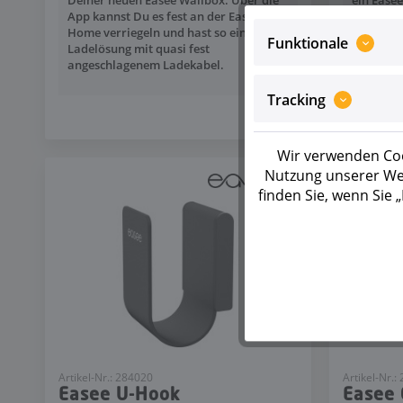
Deiner neuen Easee Wallbox. Über die
ein Ease
App kannst Du es fest an der Easee
installie
Home verriegeln und hast so eine
Funktionale
Ladelösung mit quasi fest
angeschlagenem Ladekabel.
Tracking
Wir verwenden Coo
Nutzung unserer Web
finden Sie, wenn Sie
Artikel-Nr.: 284020
Artikel-Nr.:
Easee U-Hook
Easee 