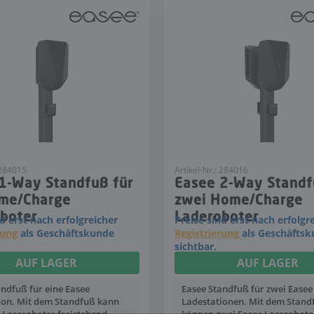
 284015
Artikel-Nr.: 284016
1-Way Standfuß für
Easee 2-Way Standf
ome/Charge
zwei Home/Charge
boter
Laderoboter
nd erst nach erfolgreicher
Preise sind erst nach erfolgr
rung
als Geschäftskunde
Registrierung
als Geschäfts
sichtbar.
AUF LAGER
AUF LAGER
andfuß für eine Easee
Easee Standfuß für zwei Easee
ion. Mit dem Standfuß kann
Ladestationen. Mit dem Stand