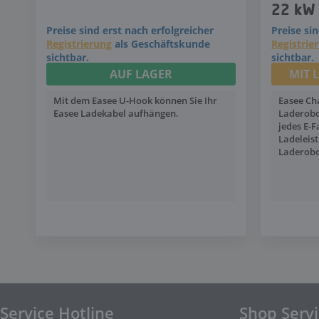
22 kW
Preise sind erst nach erfolgreicher
Preise si
Registrierung
als Geschäftskunde
Registrie
sichtbar.
sichtbar.
AUF LAGER
MIT 
Mit dem Easee U-Hook können Sie Ihr
Easee Cha
Easee Ladekabel aufhängen.
Laderobo
jedes E-
Ladeleist
Laderobo
Service Hotline
Shop Serv