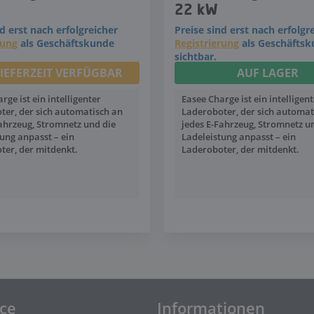
22 kW
nd erst nach erfolgreicher
Preise sind erst nach erfolgr
rung
als Geschäftskunde
Registrierung
als Geschäfts
sichtbar.
LIEFERZEIT VERFÜGBAR
AUF LAGER
rge ist ein intelligenter
Easee Charge ist ein intelligen
ter, der sich automatisch an
Laderoboter, der sich automat
Fahrzeug, Stromnetz und die
jedes E-Fahrzeug, Stromnetz u
ung anpasst – ein
Ladeleistung anpasst – ein
ter, der mitdenkt.
Laderoboter, der mitdenkt.
ice
Informationen