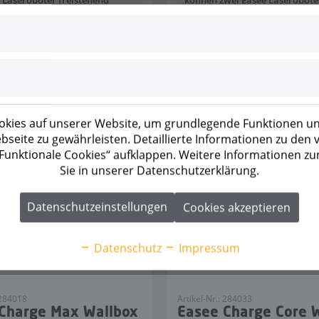
e Laseroboter freistehend
können zwei Easee Laserobote
rt werden.
freistehend installiert werden.
kies auf unserer Website, um grundlegende Funktionen un
seite zu gewährleisten. Detaillierte Informationen zu den
 „Funktionale Cookies“ aufklappen. Weitere Informationen z
Sie in unserer Datenschutzerklärung.
Datenschutzeinstellungen
Cookies akzeptieren
Datenschutz
Impressum
 284018
Artikel-Nr.: 284033
Charge Max Wallbox
Easee Charge Core 