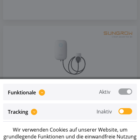
Artikel-Nr.: 223044
Sungrow Wallbox AC022E-01 V11 (m.
Aktiv
Funktionale
Kabel und MID Meter)
Preise sind erst nach erfolgreicher
Registrierung
als
Inaktiv
Tracking
Geschäftskunde sichtbar.
AUF LAGER
Wir verwenden Cookies auf unserer Website, um
grundlegende Funktionen und die einwandfreie Nutzung
Die Sungrow AC022E-01 ermöglicht sicheres und effizientes