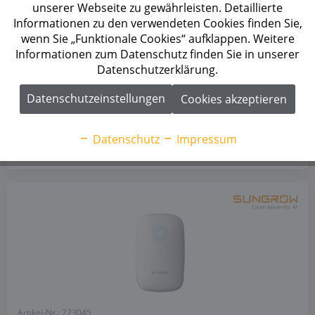
Laden mit automatischem solar Überschussladen in
unserer Webseite zu gewährleisten. Detaillierte
Verbindung mit Sungrow Hybrid-Wechselrichtern. Sie bietet
Informationen zu den verwendeten Cookies finden Sie,
ein 7 Meter langes Typ-2-Ladekabel, RFID-Zugang und
wenn Sie „Funktionale Cookies“ aufklappen. Weitere
vielseitige Kommunikationsschnittstellen.
Informationen zum Datenschutz finden Sie in unserer
Datenschutzerklärung.
Datenschutzeinstellungen
Cookies akzeptieren
Datenschutz
Impressum
Artikel-Nr.: 223045