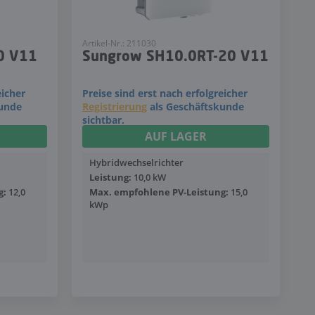
Artikel-Nr.: 211030
0 V11
Sungrow SH10.0RT-20 V11
eicher
Preise sind erst nach erfolgreicher
kunde
Registrierung
als Geschäftskunde
sichtbar.
AUF LAGER
Hybridwechselrichter
Leistung:
10,0 kW
g:
12,0
Max. empfohlene PV-Leistung:
15,0
kWp
Mehr anzeigen