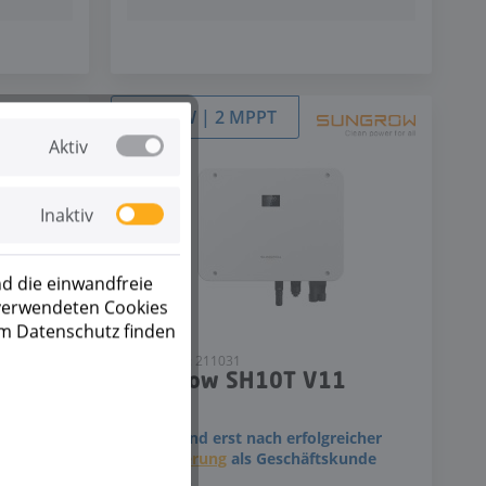
10,0 kW | 2 MPPT
Aktiv
Inaktiv
d die einwandfreie
 verwendeten Cookies
um Datenschutz finden
Artikel-Nr.: 211031
1
Sungrow SH10T V11
eicher
Preise sind erst nach erfolgreicher
kunde
Registrierung
als Geschäftskunde
sichtbar.