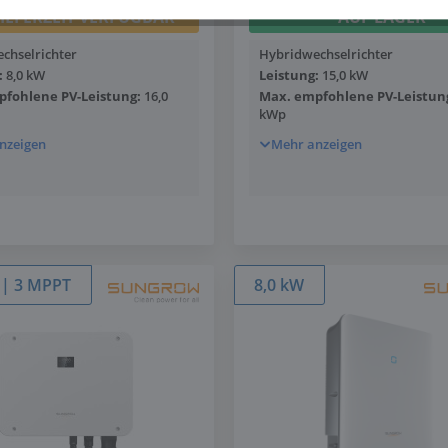
LIEFERZEIT VERFÜGBAR
AUF LAGER
chselrichter
Hybridwechselrichter
:
8,0 kW
Leistung:
15,0 kW
fohlene PV-Leistung:
16,0
Max. empfohlene PV-Leistun
kWp
nzeigen
Mehr anzeigen
 | 3 MPPT
8,0 kW