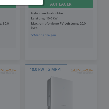
AUF LAGER
Hybridwechselrichter
Leistung:
10,0 kW
g:
30,0
Max. empfohlene PV-Leistung:
20,0
kWp
Mehr anzeigen
10,0 kW | 2 MPPT