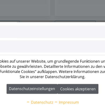
| 2 MPPT
15,0 kW | 3 MPPT
kies auf unserer Website, um grundlegende Funktionen un
seite zu gewährleisten. Detaillierte Informationen zu den
 „Funktionale Cookies“ aufklappen. Weitere Informationen z
Sie in unserer Datenschutzerklärung.
 211038
Artikel-Nr.: 211021
ow SH8T
Sungrow SH15T V1
Datenschutzeinstellungen
Cookies akzeptieren
nd erst nach erfolgreicher
Preise sind erst nach erfolgr
rung
als Geschäftskunde
Registrierung
als Geschäfts
Datenschutz
Impressum
sichtbar.