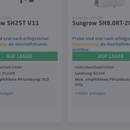
 211023
Artikel-Nr.: 211028
ow SH25T V11
Sungrow SH8.0RT-2
nd erst nach erfolgreicher
Preise sind erst nach erfolgr
rung
als Geschäftskunde
Registrierung
als Geschäfts
sichtbar.
AUF LAGER
AUF LAGER
chselrichter
Hybridwechselrichter
:
25,0 kW
Leistung:
8,0 kW
fohlene PV-Leistung:
50,0
Max. empfohlene PV-Leistun
kWp
nzeigen
Mehr anzeigen