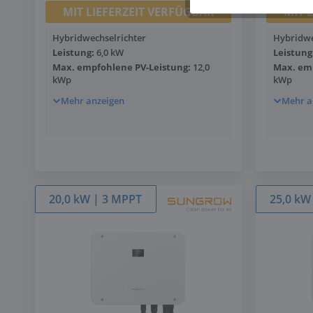
MIT LIEFERZEIT VERFÜGBAR
MIT 
Hybridwechselrichter
Hybridwe
Leistung:
6,0 kW
Leistung
Max. empfohlene PV-Leistung:
12,0
Max. emp
kWp
kWp
Mehr anzeigen
Mehr a
20,0 kW | 3 MPPT
25,0 kW