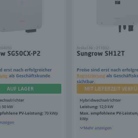
 204050
Artikel-Nr.: 211032
ow SG50CX-P2
Sungrow SH12T
nd erst nach erfolgreicher
Preise sind erst nach erfolgr
rung
als Geschäftskunde
Registrierung
als Geschäfts
sichtbar.
AUF LAGER
MIT LIEFERZEIT VERF
echselrichter
Hybridwechselrichter
:
50 kW
Leistung:
12,0 kW
fohlene PV-Leistung:
70 kWp
Max. empfohlene PV-Leistun
kWp
nzeigen
Mehr anzeigen