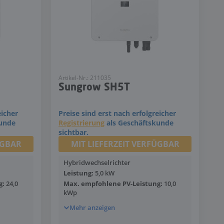
Artikel-Nr.: 211035
Sungrow SH5T
eicher
Preise sind erst nach erfolgreicher
kunde
Registrierung
als Geschäftskunde
sichtbar.
ÜGBAR
MIT LIEFERZEIT VERFÜGBAR
Hybridwechselrichter
Leistung:
5,0 kW
g:
24,0
Max. empfohlene PV-Leistung:
10,0
kWp
Mehr anzeigen