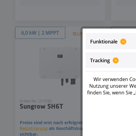
6,0 kW | 2 MPPT
8,0 kW 
Funktionale
Tracking
Wir verwenden Coo
Nutzung unserer Web
finden Sie, wenn Sie
Artikel-Nr.: 211036
Artikel-Nr.:
Sungrow SH6T
Sungr
Preise sind erst nach erfolgreicher
Preise si
Registrierung
als Geschäftskunde
Registrie
sichtbar.
sichtbar.