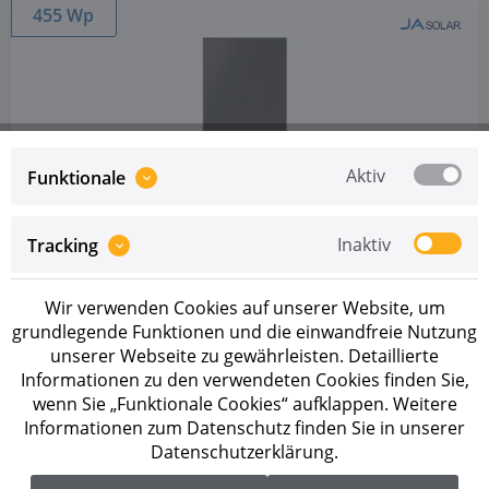
455 Wp
Aktiv
Funktionale
Artikel-Nr.: 455900
Ja Solar JAM54D41-455/LB
Inaktiv
Tracking
Preise sind erst nach erfolgreicher
Registrierung
als
Geschäftskunde sichtbar.
Wir verwenden Cookies auf unserer Website, um
grundlegende Funktionen und die einwandfreie Nutzung
AUF LAGER
unserer Webseite zu gewährleisten. Detaillierte
Informationen zu den verwendeten Cookies finden Sie,
Bifaziales Full Black Modul von JA Solar
wenn Sie „Funktionale Cookies“ aufklappen. Weitere
Informationen zum Datenschutz finden Sie in unserer
Datenschutzerklärung.