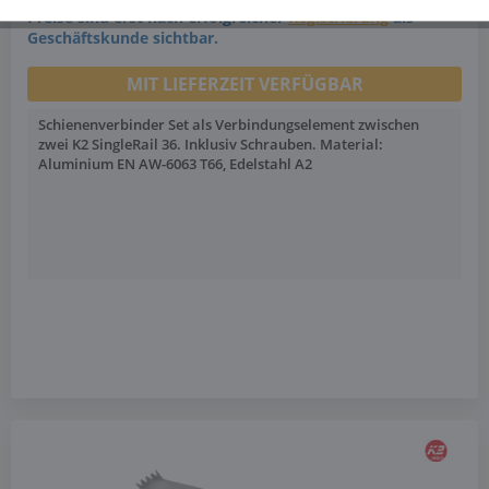
Preise sind erst nach erfolgreicher
Registrierung
als
Geschäftskunde sichtbar.
MIT LIEFERZEIT VERFÜGBAR
Schienenverbinder Set als Verbindungselement zwischen
zwei K2 SingleRail 36. Inklusiv Schrauben. Material:
Aluminium EN AW-6063 T66, Edelstahl A2