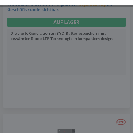
Preise sind erst nach erfolgreicher
Registrierung
als
Geschäftskunde sichtbar.
AUF LAGER
Die vierte Generation an BYD-Batteriespeichern mit
bewährter Blade-LFP-Technologie in kompaktem design.