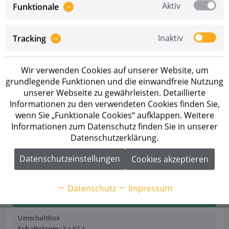
Aktiv
Funktionale
Inaktiv
Tracking
Wir verwenden Cookies auf unserer Website, um
grundlegende Funktionen und die einwandfreie Nutzung
unserer Webseite zu gewährleisten. Detaillierte
Informationen zu den verwendeten Cookies finden Sie,
wenn Sie „Funktionale Cookies“ aufklappen. Weitere
Informationen zum Datenschutz finden Sie in unserer
Artikel-Nr.: 1060090001
Datenschutzerklärung.
Solax X3 EPS Box
Datenschutzeinstellungen
Cookies akzeptieren
Preise sind erst nach erfolgreicher
Registrierung
als
Geschäftskunde sichtbar.
Datenschutz
Impressum
AUF LAGER
Umschaltbox
Schaltstrom:
3 × 63 A