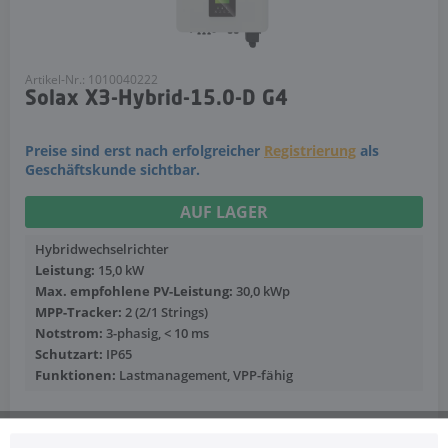
Artikel-Nr.: 1010040222
Solax X3-Hybrid-15.0-D G4
Preise sind erst nach erfolgreicher
Registrierung
als
Geschäftskunde sichtbar.
AUF LAGER
Hybridwechselrichter
Leistung:
15,0 kW
Max. empfohlene PV-Leistung:
30,0 kWp
MPP-Tracker:
2 (2/1 Strings)
Notstrom:
3-phasig, < 10 ms
Schutzart:
IP65
Funktionen:
Lastmanagement, VPP-fähig
Mehr anzeigen