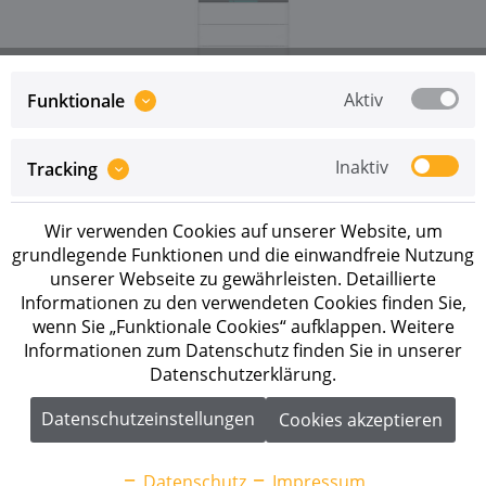
Aktiv
Funktionale
Inaktiv
Tracking
Preise sind erst nach erfolgreicher
Registrierung
als
Geschäftskunde sichtbar.
Wir verwenden Cookies auf unserer Website, um
Merken
grundlegende Funktionen und die einwandfreie Nutzung
unserer Webseite zu gewährleisten. Detaillierte
Artikel-Nr.:
290250
Informationen zu den verwendeten Cookies finden Sie,
wenn Sie „Funktionale Cookies“ aufklappen. Weitere
Informationen zum Datenschutz finden Sie in unserer
Beschreibung
Datenschutzerklärung.
Sungrow SBH250 Batterieset 25,0 kWh Der Sungrow
SBH250 ist ein modularer...
mehr
Datenschutzeinstellungen
Cookies akzeptieren
Downloads
1
Datenschutz
Impressum