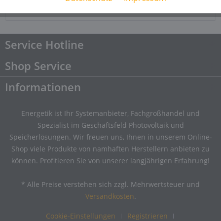
Downloads
Downloads
Service Hotline
Shop Service
Informationen
Energetik ist Ihr Systemanbieter, Fachgroßhandel und
Spezialist im Geschäftsfeld Photovoltaik und
Speicherlösungen. Wir freuen uns, Ihnen in unserem Online-
Shop viele Produkte von namhaften Herstellern anbieten zu
können. Profitieren Sie von unserer langjährigen Erfahrung!
* Alle Preise verstehen sich zzgl. Mehrwertsteuer und
Versandkosten
.
Cookie-Einstellungen
Registrieren