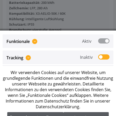
Batteriekapazität:
200 kWh
Zellchemie:
LFP, 280 Ah
Kompatibilität:
X3-AELIO-50K / 60K
Kühlung:
intelligente Luftkühlung
Schutzart:
IP55
Brandschutz:
vierstufig, Aerosol
Mehr anzeigen
Aktiv
Funktionale
Inaktiv
Tracking
Wir verwenden Cookies auf unserer Website, um
50 kW
grundlegende Funktionen und die einwandfreie Nutzung
unserer Webseite zu gewährleisten. Detaillierte
Informationen zu den verwendeten Cookies finden Sie,
wenn Sie „Funktionale Cookies“ aufklappen. Weitere
Informationen zum Datenschutz finden Sie in unserer
Datenschutzerklärung.
Artikel-Nr.: 1080020009