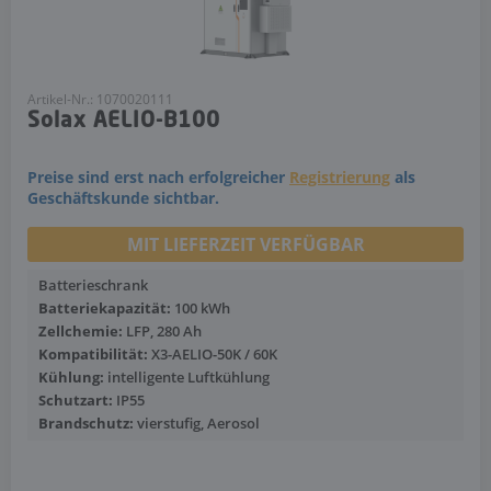
Artikel-Nr.: 1070020111
Solax AELIO-B100
Preise sind erst nach erfolgreicher
Registrierung
als
Geschäftskunde sichtbar.
MIT LIEFERZEIT VERFÜGBAR
Batterieschrank
Batteriekapazität:
100 kWh
Zellchemie:
LFP, 280 Ah
Kompatibilität:
X3-AELIO-50K / 60K
Kühlung:
intelligente Luftkühlung
Schutzart:
IP55
Brandschutz:
vierstufig, Aerosol
Mehr anzeigen