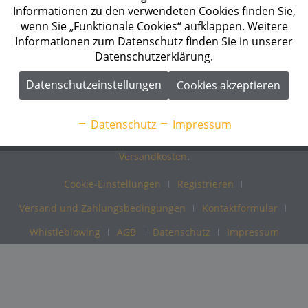
Informationen
Informationen zu den verwendeten Cookies finden Sie,
wenn Sie „Funktionale Cookies“ aufklappen. Weitere
Informationen zum Datenschutz finden Sie in unserer
Energetik ist Ihr Systemanbieter, Fachgroßhandel und
Datenschutzerklärung.
Spezialist im Geschäftsfeld Photovoltaik und
Speicherlösungen. Wir freuen uns, Ihnen in unserem Online-
Datenschutzeinstellungen
Cookies akzeptieren
Shop viele Produkte von namhaften Herstellern anbieten zu
können. Profitieren Sie von unserer langjährigen Erfahrung!
Datenschutz
Impressum
* Alle Preise verstehen sich zzgl. Mehrwertsteuer und
Versandkosten
.
Cookie-Einstellungen
Registrieren
Versand und Zahlungsbedingungen
Kontaktformular
Whistleblowing
AGB
Datenschutz
Impressum