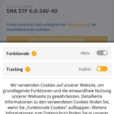
Artikel-Nr.: 204006
SMA STP 6.0-3AV-40
Preise sind erst nach erfolgreicher
Registrierung
als
Geschäftskunde sichtbar.
MIT LIEFERZEIT VERFÜGBAR
SMA Wechselrichter Sunny Tripower STP 6.0-3AV-40 - Der
Aktiv
Funktionale
Dreiphasige fürs Eigenheim.
Inaktiv
Tracking
Wir verwenden Cookies auf unserer Website, um
grundlegende Funktionen und die einwandfreie Nutzung
unserer Webseite zu gewährleisten. Detaillierte
Informationen zu den verwendeten Cookies finden Sie,
wenn Sie „Funktionale Cookies“ aufklappen. Weitere
Informationen zum Datenschutz finden Sie in unserer