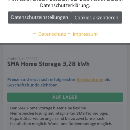
Datenschutzerklärung.
Datenschutzeinstellungen
Cookies akzeptieren
Datenschutz
Impressum
Artikel-Nr.: 280327
SMA Home Storage 3,28 kWh
Preise sind erst nach erfolgreicher
Registrierung
als
Geschäftskunde sichtbar.
AUF LAGER
Der SMA Home Storage bietet eine flexible
Heimspeicherlösung mit integrierter BMS-Technologie.
Kapazitätserweiterungen sind bis zu zwei Jahre nach
Installation möglich. Wand- und Bodenmontage möglich.