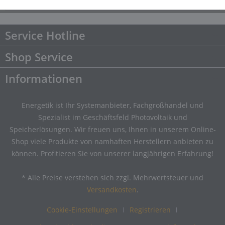
Downloads
Downloads
Service Hotline
Shop Service
Informationen
Energetik ist Ihr Systemanbieter, Fachgroßhandel und
Spezialist im Geschäftsfeld Photovoltaik und
Speicherlösungen. Wir freuen uns, Ihnen in unserem Online-
Shop viele Produkte von namhaften Herstellern anbieten zu
können. Profitieren Sie von unserer langjährigen Erfahrung!
* Alle Preise verstehen sich zzgl. Mehrwertsteuer und
Versandkosten
.
Cookie-Einstellungen
Registrieren