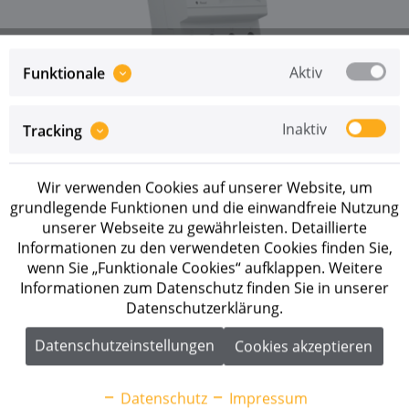
Aktiv
Funktionale
Inaktiv
Tracking
Preise sind erst nach erfolgreicher
Registrierung
als
Geschäftskunde sichtbar.
Wir verwenden Cookies auf unserer Website, um
Merken
grundlegende Funktionen und die einwandfreie Nutzung
unserer Webseite zu gewährleisten. Detaillierte
Artikel-Nr.:
200128
Informationen zu den verwendeten Cookies finden Sie,
wenn Sie „Funktionale Cookies“ aufklappen. Weitere
Beschreibung
Informationen zum Datenschutz finden Sie in unserer
Datenschutzerklärung.
Universelle Messwerterfassung für intelligentes
Energiemanagement Die leistungsfähige...
mehr
Datenschutzeinstellungen
Cookies akzeptieren
Downloads
1
Datenschutz
Impressum