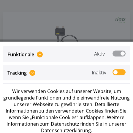
Aktiv
Funktionale
Artikel-Nr.: 220422
Inaktiv
Tracking
Tigo Maximizer TS4-A-O MC4
Preise sind erst nach erfolgreicher
Registrierung
als
Wir verwenden Cookies auf unserer Website, um
Geschäftskunde sichtbar.
grundlegende Funktionen und die einwandfreie Nutzung
unserer Webseite zu gewährleisten. Detaillierte
AUF LAGER
Informationen zu den verwendeten Cookies finden Sie,
wenn Sie „Funktionale Cookies“ aufklappen. Weitere
Leistungsoptimierer mit MC4 Stecker bis 500 Watt
Nennleistung pro Modul
Informationen zum Datenschutz finden Sie in unserer
Datenschutzerklärung.