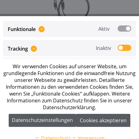
Aktiv
Funktionale
Preise sind erst nach erfolgreicher
Registrierung
als
Inaktiv
Tracking
Geschäftskunde sichtbar.
Merken
Wir verwenden Cookies auf unserer Website, um
grundlegende Funktionen und die einwandfreie Nutzung
unserer Webseite zu gewährleisten. Detaillierte
Artikel-Nr.:
220422
Informationen zu den verwendeten Cookies finden Sie,
wenn Sie „Funktionale Cookies“ aufklappen. Weitere
Beschreibung
Informationen zum Datenschutz finden Sie in unserer
Tigo Maximizer TS4-A-O MC4 - Leistungsoptimierer
Datenschutzerklärung.
mit MC4 Stecker bis 700 Watt Nennleistung pro...
mehr
Datenschutzeinstellungen
Cookies akzeptieren
Downloads
1
Datenschutz
Impressum