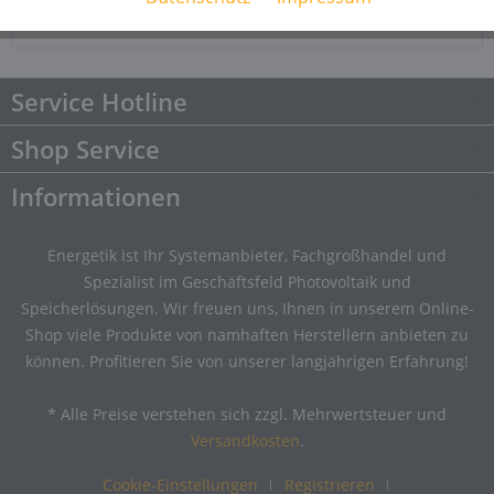
Downloads
Downloads
Service Hotline
Shop Service
Informationen
Energetik ist Ihr Systemanbieter, Fachgroßhandel und
Spezialist im Geschäftsfeld Photovoltaik und
Speicherlösungen. Wir freuen uns, Ihnen in unserem Online-
Shop viele Produkte von namhaften Herstellern anbieten zu
können. Profitieren Sie von unserer langjährigen Erfahrung!
* Alle Preise verstehen sich zzgl. Mehrwertsteuer und
Versandkosten
.
Cookie-Einstellungen
Registrieren