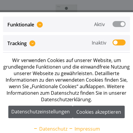
Aktiv
Funktionale
Preise sind erst nach erfolgreicher
Registrierung
als
Inaktiv
Tracking
Geschäftskunde sichtbar.
Wir verwenden Cookies auf unserer Website, um
Merken
grundlegende Funktionen und die einwandfreie Nutzung
unserer Webseite zu gewährleisten. Detaillierte
Artikel-Nr.:
270075
Informationen zu den verwendeten Cookies finden Sie,
wenn Sie „Funktionale Cookies“ aufklappen. Weitere
Beschreibung
Informationen zum Datenschutz finden Sie in unserer
Datenschutzerklärung.
Solax T-BAT HS 7.5 Batteriespeicher 6,9 kWh
Hochvolt-Speicherturm mit beheizten...
mehr
Datenschutzeinstellungen
Cookies akzeptieren
Downloads
1
Datenschutz
Impressum