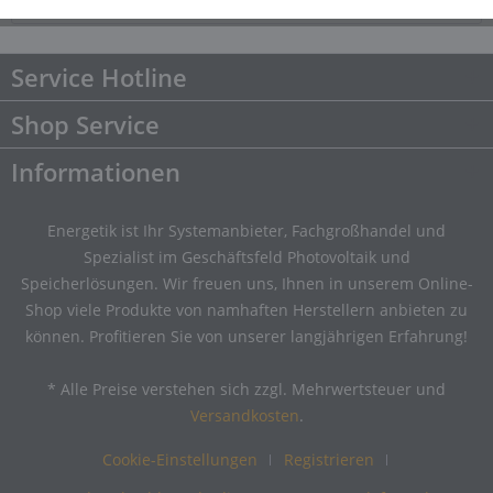
Downloads
Downloads
Service Hotline
Shop Service
Informationen
Energetik ist Ihr Systemanbieter, Fachgroßhandel und
Spezialist im Geschäftsfeld Photovoltaik und
Speicherlösungen. Wir freuen uns, Ihnen in unserem Online-
Shop viele Produkte von namhaften Herstellern anbieten zu
können. Profitieren Sie von unserer langjährigen Erfahrung!
* Alle Preise verstehen sich zzgl. Mehrwertsteuer und
Versandkosten
.
Cookie-Einstellungen
Registrieren