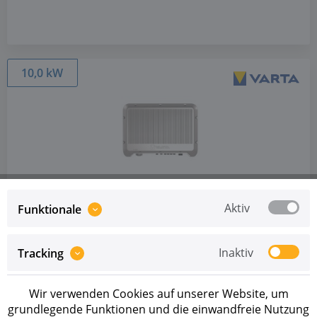
10,0 kW
Artikel-Nr.: 273472
VARTA.hybrid 10-3-2
Aktiv
Funktionale
Preise sind erst nach erfolgreicher
Registrierung
als
Inaktiv
Tracking
Geschäftskunde sichtbar.
MIT LIEFERZEIT VERFÜGBAR
Wir verwenden Cookies auf unserer Website, um
grundlegende Funktionen und die einwandfreie Nutzung
Dreiphasiger Hybridwechselrichter von VARTA mit 2 MPP-