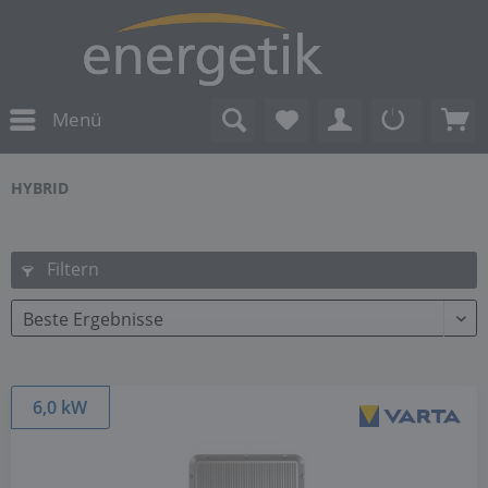
Menü
HYBRID
Filtern
6,0 kW