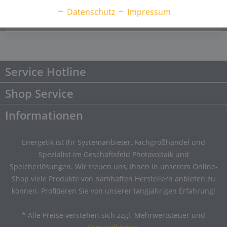
Datenschutz
Impressum
Service Hotline
Shop Service
Informationen
Energetik ist Ihr Systemanbieter, Fachgroßhandel und
Spezialist im Geschäftsfeld Photovoltaik und
Speicherlösungen. Wir freuen uns, Ihnen in unserem Online-
Shop viele Produkte von namhaften Herstellern anbieten zu
können. Profitieren Sie von unserer langjährigen Erfahrung!
* Alle Preise verstehen sich zzgl. Mehrwertsteuer und