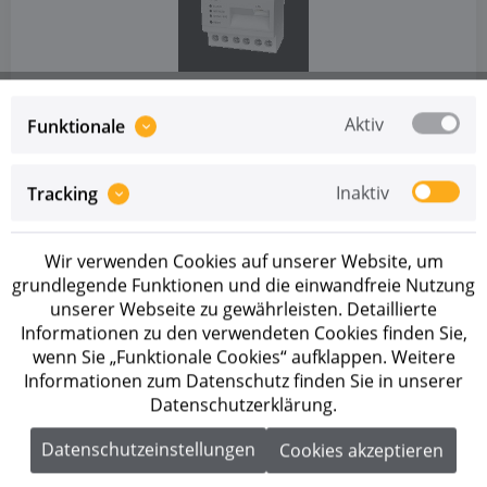
Artikel-Nr.: 273571
VARTA.energymeter VEM103
Aktiv
Funktionale
Preise sind erst nach erfolgreicher
Registrierung
als
Inaktiv
Tracking
Geschäftskunde sichtbar.
MIT LIEFERZEIT VERFÜGBAR
Wir verwenden Cookies auf unserer Website, um
Energiemessgerät von VARTA
grundlegende Funktionen und die einwandfreie Nutzung
unserer Webseite zu gewährleisten. Detaillierte
Informationen zu den verwendeten Cookies finden Sie,
wenn Sie „Funktionale Cookies“ aufklappen. Weitere
Informationen zum Datenschutz finden Sie in unserer
Datenschutzerklärung.
Datenschutzeinstellungen
Cookies akzeptieren