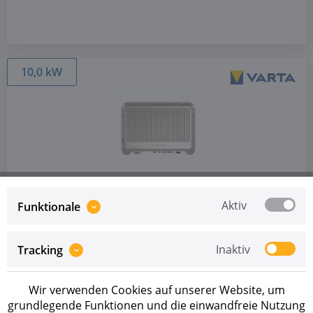
10,0 kW
Artikel-Nr.: 273472
VARTA.hybrid 10-3-2
Aktiv
Funktionale
Preise sind erst nach erfolgreicher
Registrierung
als
Inaktiv
Tracking
Geschäftskunde sichtbar.
MIT LIEFERZEIT VERFÜGBAR
Wir verwenden Cookies auf unserer Website, um
grundlegende Funktionen und die einwandfreie Nutzung
Dreiphasiger Hybridwechselrichter von VARTA mit 2 MPP-