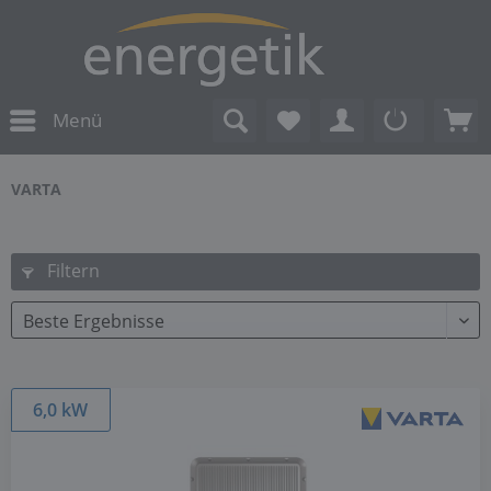
Menü
VARTA
Filtern
6,0 kW