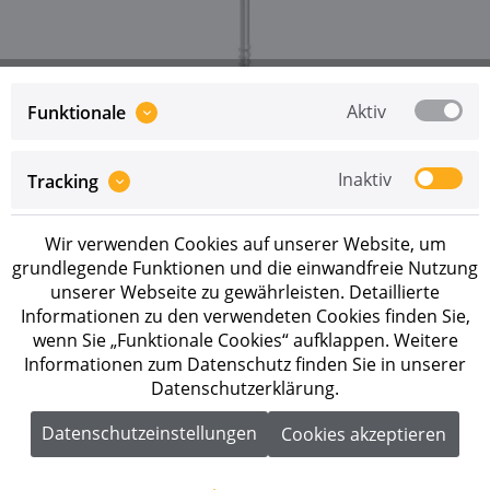
Aktiv
Funktionale
Preise sind erst nach erfolgreicher
Registrierung
als
Inaktiv
Tracking
Geschäftskunde sichtbar.
Merken
Wir verwenden Cookies auf unserer Website, um
grundlegende Funktionen und die einwandfreie Nutzung
Artikel-Nr.:
2004551
unserer Webseite zu gewährleisten. Detaillierte
Informationen zu den verwendeten Cookies finden Sie,
Beschreibung
wenn Sie „Funktionale Cookies“ aufklappen. Weitere
Informationen zum Datenschutz finden Sie in unserer
K2 Solarholzschraube 8x180 Antrieb: Innensechsrund
Datenschutzerklärung.
TX 40 Kopfform: Tellerkopf Länge...
mehr
Datenschutzeinstellungen
Cookies akzeptieren
Downloads
1