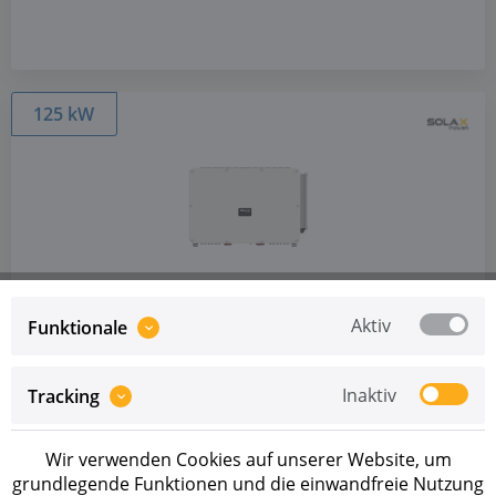
125 kW
Artikel-Nr.: 1030250027
Solax X3-Forth-Plus-125K-P
Aktiv
Funktionale
Preise sind erst nach erfolgreicher
Registrierung
als
Inaktiv
Tracking
Geschäftskunde sichtbar.
MIT LIEFERZEIT VERFÜGBAR
Wir verwenden Cookies auf unserer Website, um
grundlegende Funktionen und die einwandfreie Nutzung
Projektwechselrichter