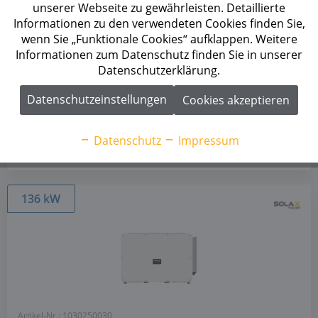
unserer Webseite zu gewährleisten. Detaillierte
Leistung:
125 kW
Informationen zu den verwendeten Cookies finden Sie,
Max. empfohlene PV-Leistung:
250 kWp
MPP-Tracker:
6 (je 4 Strings)
wenn Sie „Funktionale Cookies“ aufklappen. Weitere
Schutzart:
IP66
Informationen zum Datenschutz finden Sie in unserer
Herstellergarantie:
5+1 Jahre
Datenschutzerklärung.
Funktionen:
IV-Diagnose, Stringüberwachung
Datenschutzeinstellungen
Cookies akzeptieren
Mehr anzeigen
Datenschutz
Impressum
136 kW
Artikel-Nr.: 1030250030