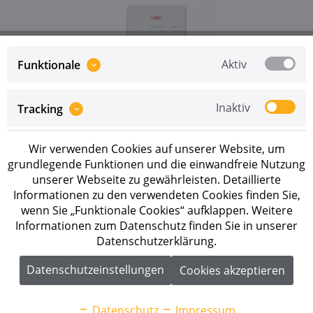
Aktiv
Funktionale
Inaktiv
Tracking
Preise sind erst nach erfolgreicher
Registrierung
als
Geschäftskunde sichtbar.
Wir verwenden Cookies auf unserer Website, um
Merken
grundlegende Funktionen und die einwandfreie Nutzung
unserer Webseite zu gewährleisten. Detaillierte
Artikel-Nr.:
260550
Informationen zu den verwendeten Cookies finden Sie,
wenn Sie „Funktionale Cookies“ aufklappen. Weitere
Informationen zum Datenschutz finden Sie in unserer
Beschreibung
Datenschutzerklärung.
Fronius Reserva 6.3 Batterieset 6.3 kWh Die Fronius
Reserva ist eine effiziente...
mehr
Datenschutzeinstellungen
Cookies akzeptieren
Downloads
2
Datenschutz
Impressum