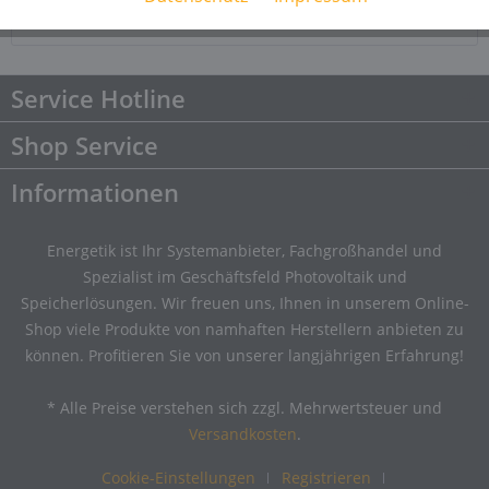
Downloads
Downloads
Service Hotline
Shop Service
Informationen
Energetik ist Ihr Systemanbieter, Fachgroßhandel und
Spezialist im Geschäftsfeld Photovoltaik und
Speicherlösungen. Wir freuen uns, Ihnen in unserem Online-
Shop viele Produkte von namhaften Herstellern anbieten zu
können. Profitieren Sie von unserer langjährigen Erfahrung!
* Alle Preise verstehen sich zzgl. Mehrwertsteuer und
Versandkosten
.
Cookie-Einstellungen
Registrieren