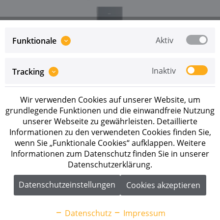
Aktiv
Funktionale
Preise sind erst nach erfolgreicher
Registrierung
als
Inaktiv
Tracking
Geschäftskunde sichtbar.
Wir verwenden Cookies auf unserer Website, um
Merken
grundlegende Funktionen und die einwandfreie Nutzung
unserer Webseite zu gewährleisten. Detaillierte
Artikel-Nr.:
271128
Informationen zu den verwendeten Cookies finden Sie,
wenn Sie „Funktionale Cookies“ aufklappen. Weitere
Beschreibung
Informationen zum Datenschutz finden Sie in unserer
Datenschutzerklärung.
Kostal HELIVOR HV 12.8 Batterieset 12,8 kWh Der
KOSTAL HELIVOR HV Energiespeicher...
mehr
Datenschutzeinstellungen
Cookies akzeptieren
Downloads
1
Datenschutz
Impressum