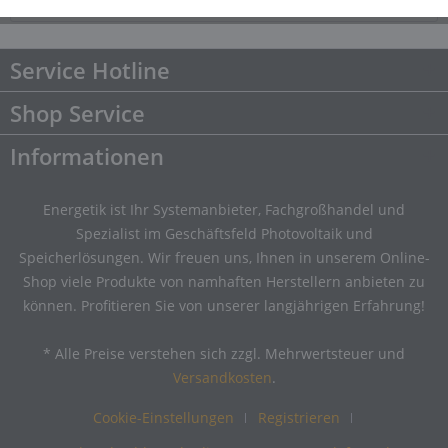
Downloads
Downloads
Service Hotline
Shop Service
Informationen
Energetik ist Ihr Systemanbieter, Fachgroßhandel und
Spezialist im Geschäftsfeld Photovoltaik und
Speicherlösungen. Wir freuen uns, Ihnen in unserem Online-
Shop viele Produkte von namhaften Herstellern anbieten zu
können. Profitieren Sie von unserer langjährigen Erfahrung!
* Alle Preise verstehen sich zzgl. Mehrwertsteuer und
Versandkosten
.
Cookie-Einstellungen
Registrieren