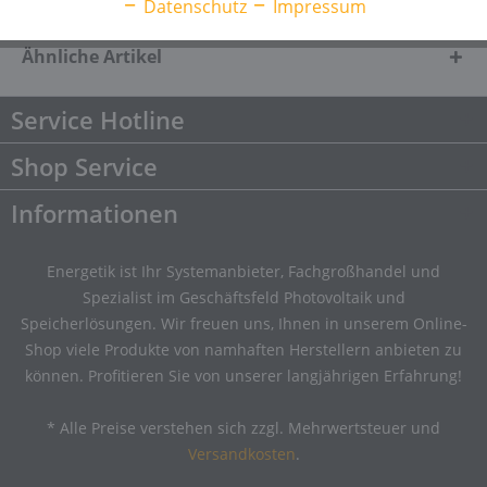
Downloads
Downloads
Datenschutz
Impressum
Ähnliche Artikel
Service Hotline
Shop Service
Informationen
Energetik ist Ihr Systemanbieter, Fachgroßhandel und
Spezialist im Geschäftsfeld Photovoltaik und
Speicherlösungen. Wir freuen uns, Ihnen in unserem Online-
Shop viele Produkte von namhaften Herstellern anbieten zu
können. Profitieren Sie von unserer langjährigen Erfahrung!
* Alle Preise verstehen sich zzgl. Mehrwertsteuer und
Versandkosten
.