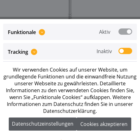
Aktiv
Funktionale
Preise sind erst nach erfolgreicher
Registrierung
als
Inaktiv
Tracking
Geschäftskunde sichtbar.
Merken
Wir verwenden Cookies auf unserer Website, um
grundlegende Funktionen und die einwandfreie Nutzung
Artikel-Nr.:
2004117
unserer Webseite zu gewährleisten. Detaillierte
Informationen zu den verwendeten Cookies finden Sie,
Beschreibung
wenn Sie „Funktionale Cookies“ aufklappen. Weitere
Informationen zum Datenschutz finden Sie in unserer
K2 Solarholzschraube 8x180 Antrieb: Innensechsrund
Datenschutzerklärung.
TX 40 Kopfform: Tellerkopf Länge...
mehr
Datenschutzeinstellungen
Cookies akzeptieren
Downloads
1