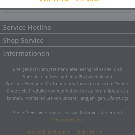
Downloads
Downloads
Service Hotline
Shop Service
Informationen
Energetik ist Ihr Systemanbieter, Fachgroßhandel und
Spezialist im Geschäftsfeld Photovoltaik und
Speicherlösungen. Wir freuen uns, Ihnen in unserem Online-
Shop viele Produkte von namhaften Herstellern anbieten zu
können. Profitieren Sie von unserer langjährigen Erfahrung!
* Alle Preise verstehen sich zzgl. Mehrwertsteuer und
Versandkosten
.
Cookie-Einstellungen
Registrieren