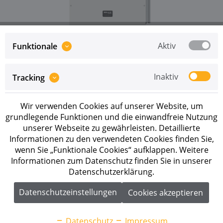
Aktiv
Funktionale
Inaktiv
Tracking
Preise sind erst nach erfolgreicher
Registrierung
als
Geschäftskunde sichtbar.
Wir verwenden Cookies auf unserer Website, um
Merken
grundlegende Funktionen und die einwandfreie Nutzung
unserer Webseite zu gewährleisten. Detaillierte
Artikel-Nr.:
1030130219
Informationen zu den verwendeten Cookies finden Sie,
wenn Sie „Funktionale Cookies“ aufklappen. Weitere
Informationen zum Datenschutz finden Sie in unserer
Beschreibung
Datenschutzerklärung.
Solax X3 Forth-150K 150 kW Projektwechselrichter mit
Stringstromüberwachung und...
mehr
Datenschutzeinstellungen
Cookies akzeptieren
Downloads
1
Datenschutz
Impressum