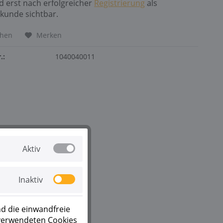
nd erst nach erfolgreicher
Registrierung
als
kunde sichtbar.
chen
Merken
.:
1040040011
Aktiv
Inaktiv
d die einwandfreie
 verwendeten Cookies