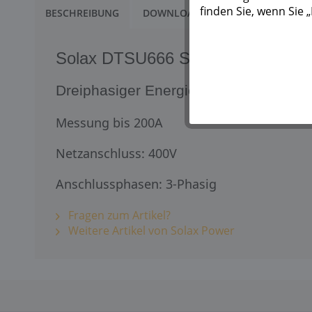
finden Sie, wenn Sie
BESCHREIBUNG
DOWNLOADS
1
Solax DTSU666 Smart Meter
Dreiphasiger Energiezähler
Messung bis 200A
Netzanschluss: 400V
Anschlussphasen: 3-Phasig
Fragen zum Artikel?
Weitere Artikel von Solax Power