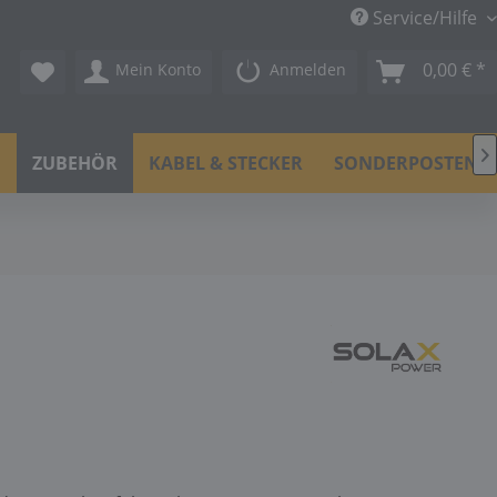
Service/Hilfe
0,00 € *
Mein Konto
Anmelden

N
ZUBEHÖR
KABEL & STECKER
SONDERPOSTEN