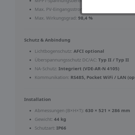
MPPT-Spannungsbereich:
180–1000 V
Max. PV-Eingangsstrom:
32 A je MPPT
Max. Wirkungsgrad:
98,4 %
Schutz & Anbindung
Lichtbogenschutz:
AFCI optional
Überspannungsschutz DC/AC:
Typ II / Typ II
NA-Schutz:
Integriert (VDE-AR-N 4105)
Kommunikation:
RS485, Pocket WiFi / LAN (op
Installation
Abmessungen (B×H×T):
630 × 521 × 286 mm
Gewicht:
44 kg
Schutzart:
IP66