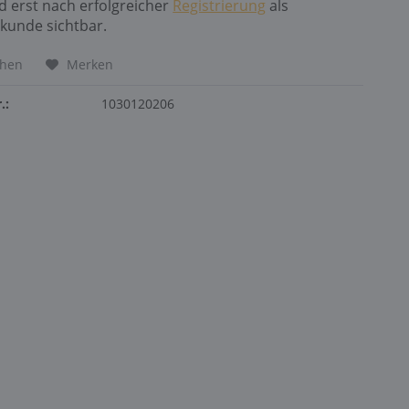
nd erst nach erfolgreicher
Registrierung
als
kunde sichtbar.
chen
Merken
.:
1030120206