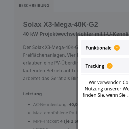
BESCHREIBUNG
Solax X3-Mega-40K-G2
40 kW Projektwechselrichter mit I-U-Kennl
Der Solax X3-Mega-40K-G2 ist ein dreiphasiger 
Funktionale
Freiflächenanlagen. Vier MPP-Tracker mit je zwe
erlauben eine PV-Überdimensionierung von 150 %
Tracking
laufenden Betrieb auf Leistungsabfall, ohne da
arbeitet das Gerät als Blindleistungskompensat
Wir verwenden Coo
Nutzung unserer Web
Leistung
finden Sie, wenn Sie
AC-Nennleistung:
40,0 kW
Max. empfohlene PV-Leistung:
60 kWp
MPP-Tracker:
4 (je 2 Strings)