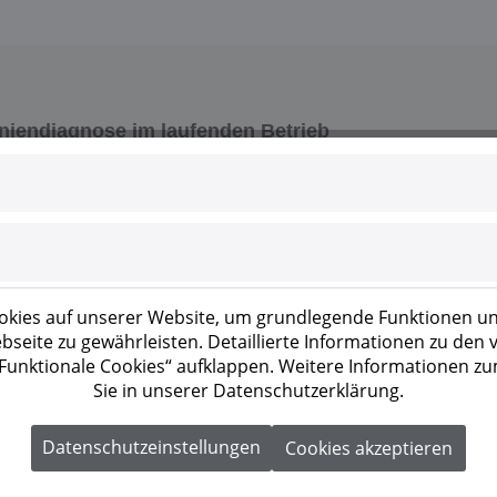
iniendiagnose im laufenden Betrieb
Wechselrichter für gewerbliche Aufdach- und
i Strings nehmen bis zu 32 A pro Tracker auf und
. Eine I-U-Kennliniendiagnose prüft die Stränge im
ss die Anlage abgeschaltet werden muss. Nachts
or und stützt die Netzspannung.
kies auf unserer Website, um grundlegende Funktionen un
seite zu gewährleisten. Detaillierte Informationen zu den
 „Funktionale Cookies“ aufklappen. Weitere Informationen z
Sie in unserer Datenschutzerklärung.
Datenschutzeinstellungen
Cookies akzeptieren