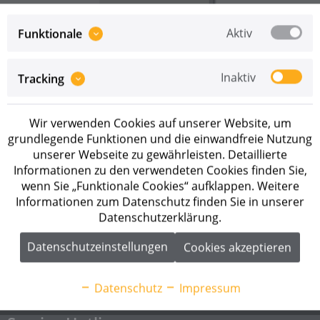
Aktiv
Funktionale
Inaktiv
Tracking
Preise sind erst nach erfolgreicher
Registrierung
als
Wir verwenden Cookies auf unserer Website, um
Geschäftskunde sichtbar.
grundlegende Funktionen und die einwandfreie Nutzung
unserer Webseite zu gewährleisten. Detaillierte
Merken
Informationen zu den verwendeten Cookies finden Sie,
wenn Sie „Funktionale Cookies“ aufklappen. Weitere
Artikel-Nr.:
1030130205
Informationen zum Datenschutz finden Sie in unserer
Datenschutzerklärung.
Beschreibung
Datenschutzeinstellungen
Cookies akzeptieren
Solax X3-Forth-110K 110 kW Projektwechselrichter mit
Stringstromüberwachung und I-U-Diagnose...
mehr
Datenschutz
Impressum