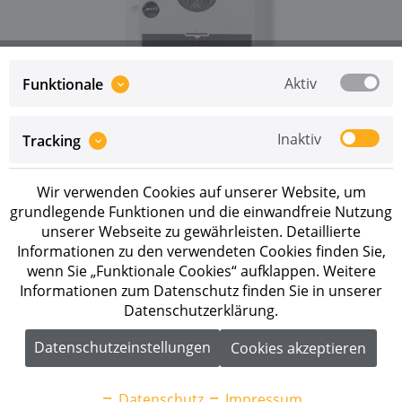
Aktiv
Funktionale
Preise sind erst nach erfolgreicher
Registrierung
als
Inaktiv
Tracking
Geschäftskunde sichtbar.
Merken
Wir verwenden Cookies auf unserer Website, um
grundlegende Funktionen und die einwandfreie Nutzung
unserer Webseite zu gewährleisten. Detaillierte
Artikel-Nr.:
260410
Informationen zu den verwendeten Cookies finden Sie,
wenn Sie „Funktionale Cookies“ aufklappen. Weitere
Beschreibung
Informationen zum Datenschutz finden Sie in unserer
Der Fronius Symo GEN24 Plus ist mit
Datenschutzerklärung.
Leistungsklassen von 6.0 bis 10.0 kW der ideale...
mehr
Datenschutzeinstellungen
Cookies akzeptieren
Downloads
6
Datenschutz
Impressum