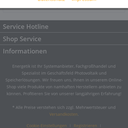
Downloads
Downloads
Service Hotline
Shop Service
Informationen
Energetik ist Ihr Systemanbieter, Fachgroßhandel und
Spezialist im Geschäftsfeld Photovoltaik und
Speicherlösungen. Wir freuen uns, Ihnen in unserem Online-
Shop viele Produkte von namhaften Herstellern anbieten zu
können. Profitieren Sie von unserer langjährigen Erfahrung!
* Alle Preise verstehen sich zzgl. Mehrwertsteuer und
Versandkosten
.
Cookie-Einstellungen
Registrieren