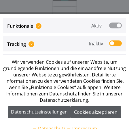
Aktiv
Funktionale
Inaktiv
Tracking
Preise sind erst nach erfolgreicher
Registrierung
als
Geschäftskunde sichtbar.
Wir verwenden Cookies auf unserer Website, um
Merken
grundlegende Funktionen und die einwandfreie Nutzung
unserer Webseite zu gewährleisten. Detaillierte
Artikel-Nr.:
290250
Informationen zu den verwendeten Cookies finden Sie,
wenn Sie „Funktionale Cookies“ aufklappen. Weitere
Informationen zum Datenschutz finden Sie in unserer
Beschreibung
Datenschutzerklärung.
Sungrow SBH250 Batterieset 25,0 kWh Der Sungrow
SBH250 ist ein modularer...
mehr
Datenschutzeinstellungen
Cookies akzeptieren
Downloads
1
Datenschutz
Impressum