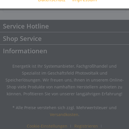
Downloads
Downloads
Service Hotline
Shop Service
Informationen
Energetik ist Ihr Systemanbieter, Fachgroßhandel und
Spezialist im Geschäftsfeld Photovoltaik und
Speicherlösungen. Wir freuen uns, Ihnen in unserem Online-
Shop viele Produkte von namhaften Herstellern anbieten zu
können. Profitieren Sie von unserer langjährigen Erfahrung!
* Alle Preise verstehen sich zzgl. Mehrwertsteuer und
Versandkosten
.
Cookie-Einstellungen
Registrieren