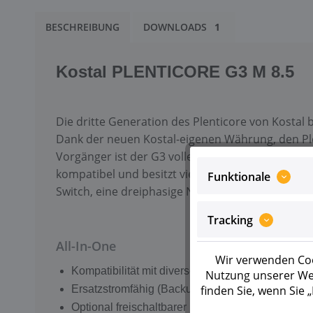
BESCHREIBUNG
DOWNLOADS
1
Kostal PLENTICORE
G3 M 8.5
Die dritte Generation des Plenticore von Kostal 
Dank der neuen Kostal-eigenen Währung, den Ple
Vorgänger ist der G3 voller Innovationen, und v
kompatibel und besitzt vier digitale Ausgänge 
Funktionale
Switch, eine dreiphasige Notstromversorgung.
Tracking
All-In-One
Wir verwenden Coo
Kompatibilität mit diversen Hochvoltbatterien
Nutzung unserer Web
Ersatzstromfähig (Backup-Funktion) mit externer
finden Sie, wenn Sie
Optional freischaltbarer Batterieeingang