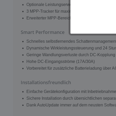
Optionale Leistungserweiterung
3 MPP-Tracker für maximale Flexibilität
Erweiterter MPP-Bereich – perfekt für Repoweri
Smart Performance
Schnelles selbstlernendes Schattenmanagement 
Dynamische Wirkleistungssteuerung und 24 St
Geringe Wandlungsverluste durch DC-Kopplung 
Hohe DC-Eingangsströme (17A/30A)
Vorbereitet für zusätzliche Batterieladung über 
Installationsfreundlich
Einfache Gerätekonfiguration mit Inbetriebnah
Sichere Installation durch übersichtlichen sepa
Dank AutoUpdate immer auf dem neusten Softw