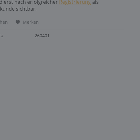
nd erst nach erfolgreicher
Registrierung
als
kunde sichtbar.
chen
Merken
.:
260401