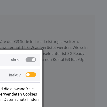
te der G3 Serie in ihrer Leistung erweitern.
 weiter auf 12.5kW aufgerüstet werden. Wie sein
logger. Der Hybrid-Wechselrichter ist SG Ready-
n Verbindung mit dem externen Kostal G3 BackUp
Aktiv
Inaktiv
d die einwandfreie
 verwendeten Cookies
um Datenschutz finden