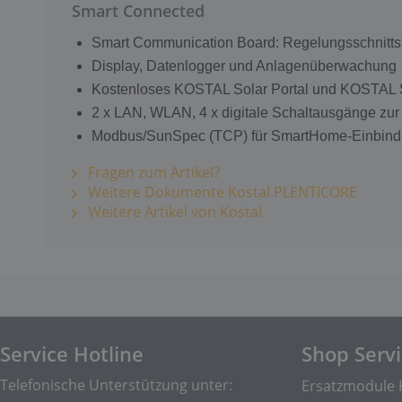
Smart Connected
Smart Communication Board: Regelungsschnittste
Display, Datenlogger und Anlagenüberwachung
Kostenloses KOSTAL Solar Portal und KOSTAL S
2 x LAN, WLAN, 4 x digitale Schaltausgänge zu
Modbus/SunSpec (TCP) für SmartHome-Einbin
Fragen zum Artikel?
Weitere Dokumente Kostal PLENTICORE
Weitere Artikel von Kostal
Service Hotline
Shop Serv
Telefonische Unterstützung unter:
Ersatzmodule 