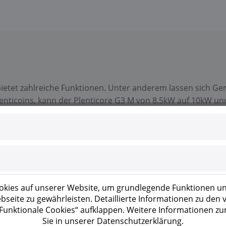
bietet zahlreiche Funktionen. Unter anderem lassen sich Gerä
nticoins, kann der Plenticore G3 M von 8.5kW auf 10kW und
erfügt über drei MPP-Tracker sowie einen integrierten Daten
zur Steuerung des Eigenverbrauchs. Zudem bietet der G3, i
kies auf unserer Website, um grundlegende Funktionen un
seite zu gewährleisten. Detaillierte Informationen zu den
 Umschalteinrichtung
 „Funktionale Cookies“ aufklappen. Weitere Informationen z
Sie in unserer Datenschutzerklärung.