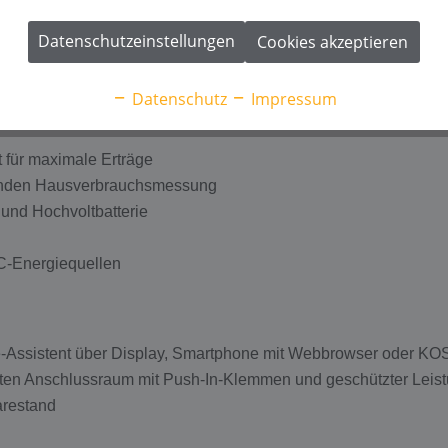
Datenschutzeinstellungen
Cookies akzeptieren
ng
Datenschutz
Impressum
für maximale Erträge
unden Hausverbrauchsmessung
und Hochvoltbatterie
AC-Energiequellen
me-Assistent über Display, Smartphone mit Webbrowser oder K
raten Anschlussraum mit Push-In-Klemmen und geschützter Leist
arestand