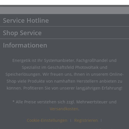
Downloads
Downloads
Service Hotline
Shop Service
Informationen
Energetik ist Ihr Systemanbieter, Fachgroßhandel und
Spezialist im Geschäftsfeld Photovoltaik und
Speicherlösungen. Wir freuen uns, Ihnen in unserem Online-
Shop viele Produkte von namhaften Herstellern anbieten zu
können. Profitieren Sie von unserer langjährigen Erfahrung!
* Alle Preise verstehen sich zzgl. Mehrwertsteuer und
Versandkosten
.
Cookie-Einstellungen
Registrieren