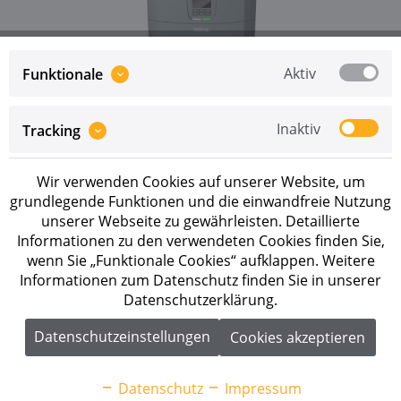
Aktiv
Funktionale
Preise sind erst nach erfolgreicher
Registrierung
als
Inaktiv
Tracking
Geschäftskunde sichtbar.
Wir verwenden Cookies auf unserer Website, um
Merken
grundlegende Funktionen und die einwandfreie Nutzung
unserer Webseite zu gewährleisten. Detaillierte
Artikel-Nr.:
260404
Informationen zu den verwendeten Cookies finden Sie,
wenn Sie „Funktionale Cookies“ aufklappen. Weitere
Beschreibung
Informationen zum Datenschutz finden Sie in unserer
Datenschutzerklärung.
Kostal PLENTICORE G3 L 15.0 Die dritte Generation
des Plenticore von Kostal bietet...
mehr
Datenschutzeinstellungen
Cookies akzeptieren
Downloads
1
Datenschutz
Impressum