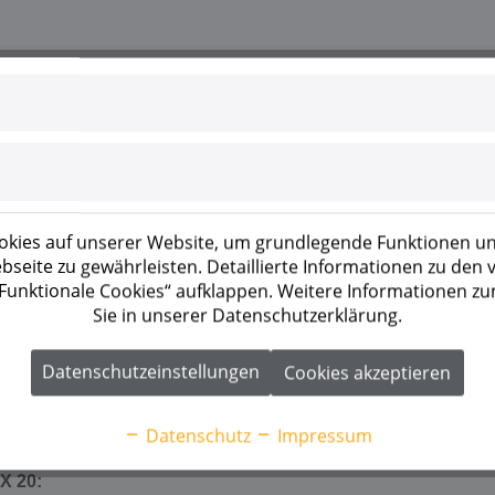
 für sowohl private als auch gewerbliche Anwendungen. Mit e
n bis zu 135 kVA integriert werden. Der Wechselrichter bietet 
für den zentralen NA-Schutz.
kies auf unserer Website, um grundlegende Funktionen un
seite zu gewährleisten. Detaillierte Informationen zu den
 „Funktionale Cookies“ aufklappen. Weitere Informationen z
-Schutz bereits vorhanden
Sie in unserer Datenschutzerklärung.
tegriert
p, Sunny Portal, SHM 2.0 und Data Manager
Datenschutzeinstellungen
Cookies akzeptieren
Datenschutz
Impressum
der Typ 1+2
X 20: