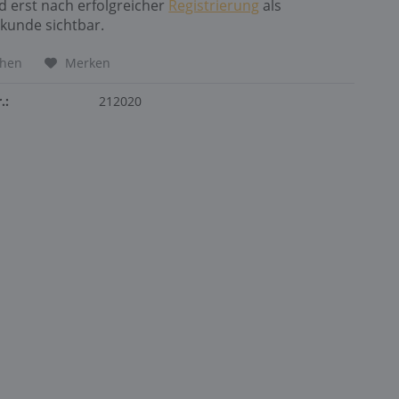
nd erst nach erfolgreicher
Registrierung
als
kunde sichtbar.
chen
Merken
.:
212020