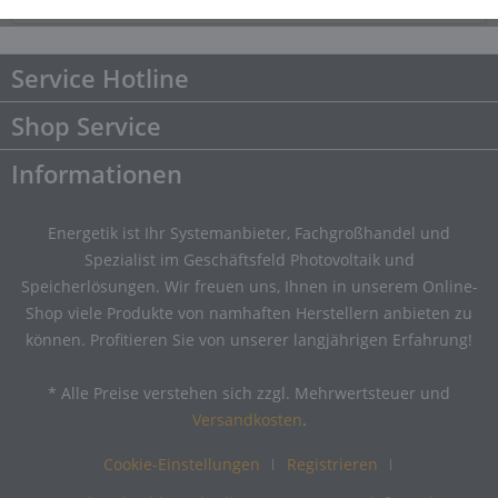
Downloads
Downloads
Service Hotline
Shop Service
Informationen
Energetik ist Ihr Systemanbieter, Fachgroßhandel und
Spezialist im Geschäftsfeld Photovoltaik und
Speicherlösungen. Wir freuen uns, Ihnen in unserem Online-
Shop viele Produkte von namhaften Herstellern anbieten zu
können. Profitieren Sie von unserer langjährigen Erfahrung!
* Alle Preise verstehen sich zzgl. Mehrwertsteuer und
Versandkosten
.
Cookie-Einstellungen
Registrieren