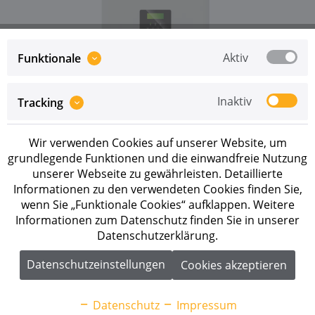
Aktiv
Funktionale
Preise sind erst nach erfolgreicher
Registrierung
als
Inaktiv
Tracking
Geschäftskunde sichtbar.
Wir verwenden Cookies auf unserer Website, um
Merken
grundlegende Funktionen und die einwandfreie Nutzung
unserer Webseite zu gewährleisten. Detaillierte
Artikel-Nr.:
1010040204
Informationen zu den verwendeten Cookies finden Sie,
wenn Sie „Funktionale Cookies“ aufklappen. Weitere
Beschreibung
Informationen zum Datenschutz finden Sie in unserer
Datenschutzerklärung.
Solax X3-Hybrid-6.0-D G4 6 kW Hybridwechselrichter
mit Notstrom in unter 10 ms Der Solax...
mehr
Datenschutzeinstellungen
Cookies akzeptieren
Downloads
1
Datenschutz
Impressum