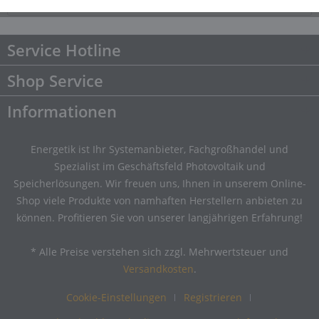
Downloads
Downloads
Service Hotline
Shop Service
Informationen
Energetik ist Ihr Systemanbieter, Fachgroßhandel und
Spezialist im Geschäftsfeld Photovoltaik und
Speicherlösungen. Wir freuen uns, Ihnen in unserem Online-
Shop viele Produkte von namhaften Herstellern anbieten zu
können. Profitieren Sie von unserer langjährigen Erfahrung!
* Alle Preise verstehen sich zzgl. Mehrwertsteuer und
Versandkosten
.
Cookie-Einstellungen
Registrieren