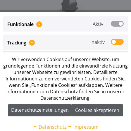
Aktiv
Funktionale
Preise sind erst nach erfolgreicher
Registrierung
als
Inaktiv
Tracking
Geschäftskunde sichtbar.
Wir verwenden Cookies auf unserer Website, um
Merken
grundlegende Funktionen und die einwandfreie Nutzung
unserer Webseite zu gewährleisten. Detaillierte
Artikel-Nr.:
2004148
Informationen zu den verwendeten Cookies finden Sie,
wenn Sie „Funktionale Cookies“ aufklappen. Weitere
Beschreibung
Informationen zum Datenschutz finden Sie in unserer
Datenschutzerklärung.
K2 Clamp MC 25-40mm Mittelklemme
Anwendungsbereich: Schrägdach, Flachdach...
mehr
Datenschutzeinstellungen
Cookies akzeptieren
Downloads
2
Datenschutz
Impressum