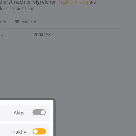
nd erst nach erfolgreicher
Registrierung
als
kunde sichtbar.
chen
Merken
.:
2004278
Aktiv
Inaktiv