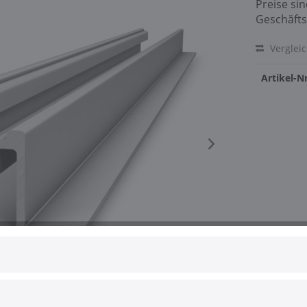
Preise si
Geschäfts
Verglei
Artikel-Nr