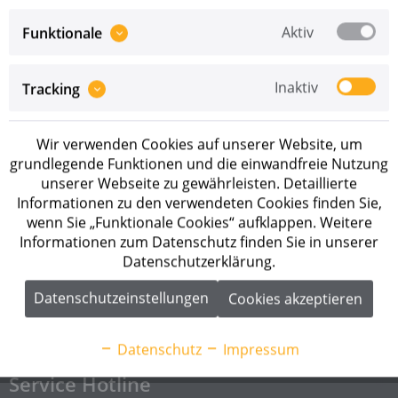
Aktiv
Funktionale
Inaktiv
Tracking
Preise sind erst nach erfolgreicher
Registrierung
als
Wir verwenden Cookies auf unserer Website, um
Geschäftskunde sichtbar.
grundlegende Funktionen und die einwandfreie Nutzung
unserer Webseite zu gewährleisten. Detaillierte
Merken
Informationen zu den verwendeten Cookies finden Sie,
wenn Sie „Funktionale Cookies“ aufklappen. Weitere
Artikel-Nr.:
CH-10-12
Informationen zum Datenschutz finden Sie in unserer
Datenschutzerklärung.
Beschreibung
Datenschutzeinstellungen
Cookies akzeptieren
go-e RFID-Chips 10er Pack Mit dem Easee RFID-Chip
können Sie den Ladevorgang an Ihrer...
mehr
Datenschutz
Impressum
Service Hotline