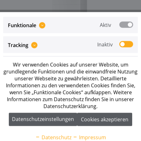
Aktiv
Funktionale
Inaktiv
Tracking
Preise sind erst nach erfolgreicher
Registrierung
als
Geschäftskunde sichtbar.
Wir verwenden Cookies auf unserer Website, um
Merken
grundlegende Funktionen und die einwandfreie Nutzung
unserer Webseite zu gewährleisten. Detaillierte
Artikel-Nr.:
290192
Informationen zu den verwendeten Cookies finden Sie,
wenn Sie „Funktionale Cookies“ aufklappen. Weitere
Beschreibung
Informationen zum Datenschutz finden Sie in unserer
Datenschutzerklärung.
BYD Battery-Box Premium HVB 11.8 Batterieset 11,88
kWh Der Hochvoltspeicher mit selbst...
mehr
Datenschutzeinstellungen
Cookies akzeptieren
Downloads
2
Datenschutz
Impressum