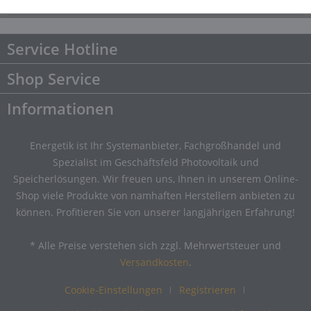
Downloads
Downloads
Service Hotline
Shop Service
Informationen
Energetik ist Ihr Systemanbieter, Fachgroßhandel und
Spezialist im Geschäftsfeld Photovoltaik und
Speicherlösungen. Wir freuen uns, Ihnen in unserem Online-
Shop viele Produkte von namhaften Herstellern anbieten zu
können. Profitieren Sie von unserer langjährigen Erfahrung!
* Alle Preise verstehen sich zzgl. Mehrwertsteuer und
Versandkosten
.
Cookie-Einstellungen
Registrieren