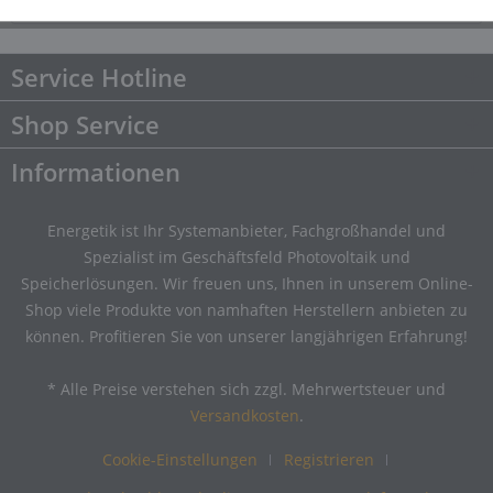
Downloads
Downloads
Service Hotline
Shop Service
Informationen
Energetik ist Ihr Systemanbieter, Fachgroßhandel und
Spezialist im Geschäftsfeld Photovoltaik und
Speicherlösungen. Wir freuen uns, Ihnen in unserem Online-
Shop viele Produkte von namhaften Herstellern anbieten zu
können. Profitieren Sie von unserer langjährigen Erfahrung!
* Alle Preise verstehen sich zzgl. Mehrwertsteuer und
Versandkosten
.
Cookie-Einstellungen
Registrieren