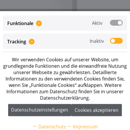
Aktiv
Funktionale
Inaktiv
Tracking
Preise sind erst nach erfolgreicher
Registrierung
als
Geschäftskunde sichtbar.
Wir verwenden Cookies auf unserer Website, um
Merken
grundlegende Funktionen und die einwandfreie Nutzung
unserer Webseite zu gewährleisten. Detaillierte
Artikel-Nr.:
290198
Informationen zu den verwendeten Cookies finden Sie,
wenn Sie „Funktionale Cookies“ aufklappen. Weitere
Beschreibung
Informationen zum Datenschutz finden Sie in unserer
Datenschutzerklärung.
BYD Battery-Box Premium HVB 29.6 Batterieset
29,69kWh Der Hochvoltspeicher mit selbst...
mehr
Datenschutzeinstellungen
Cookies akzeptieren
Downloads
2
Datenschutz
Impressum