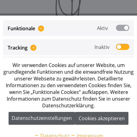
Aktiv
Funktionale
Inaktiv
Tracking
Preise sind erst nach erfolgreicher
Registrierung
als
Geschäftskunde sichtbar.
Wir verwenden Cookies auf unserer Website, um
Merken
grundlegende Funktionen und die einwandfreie Nutzung
unserer Webseite zu gewährleisten. Detaillierte
Artikel-Nr.:
CH-PRO-CABLE-011
Informationen zu den verwendeten Cookies finden Sie,
wenn Sie „Funktionale Cookies“ aufklappen. Weitere
Informationen zum Datenschutz finden Sie in unserer
Beschreibung
Datenschutzerklärung.
go-e Charger PRO CABLE 11 kW - Smarte MID-Wallbox
für Zuhause und kleine Betriebe ...
mehr
Datenschutzeinstellungen
Cookies akzeptieren
Downloads
1
Datenschutz
Impressum