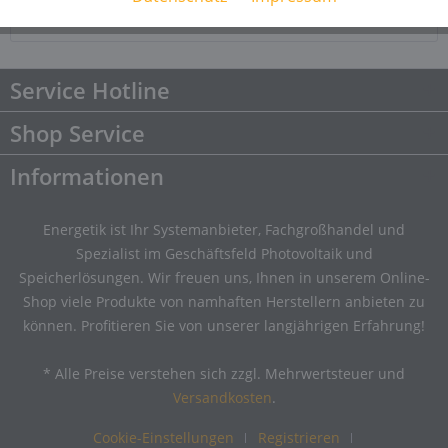
Downloads
Downloads
Service Hotline
Shop Service
Informationen
Energetik ist Ihr Systemanbieter, Fachgroßhandel und
Spezialist im Geschäftsfeld Photovoltaik und
Speicherlösungen. Wir freuen uns, Ihnen in unserem Online-
Shop viele Produkte von namhaften Herstellern anbieten zu
können. Profitieren Sie von unserer langjährigen Erfahrung!
* Alle Preise verstehen sich zzgl. Mehrwertsteuer und
Versandkosten
.
Cookie-Einstellungen
Registrieren