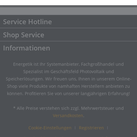
Downloads
Downloads
Service Hotline
Shop Service
Informationen
Energetik ist Ihr Systemanbieter, Fachgroßhandel und
Spezialist im Geschäftsfeld Photovoltaik und
Speicherlösungen. Wir freuen uns, Ihnen in unserem Online-
Shop viele Produkte von namhaften Herstellern anbieten zu
können. Profitieren Sie von unserer langjährigen Erfahrung!
* Alle Preise verstehen sich zzgl. Mehrwertsteuer und
Versandkosten
.
Cookie-Einstellungen
Registrieren