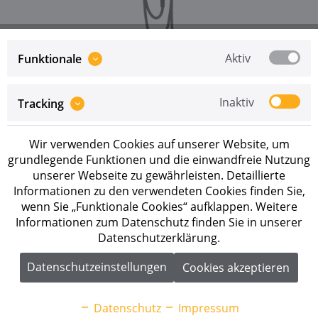
Aktiv
Funktionale
Preise sind erst nach erfolgreicher
Registrierung
als
Inaktiv
Tracking
Geschäftskunde sichtbar.
Wir verwenden Cookies auf unserer Website, um
Merken
grundlegende Funktionen und die einwandfreie Nutzung
unserer Webseite zu gewährleisten. Detaillierte
Artikel-Nr.:
260437
Informationen zu den verwendeten Cookies finden Sie,
wenn Sie „Funktionale Cookies“ aufklappen. Weitere
Beschreibung
Informationen zum Datenschutz finden Sie in unserer
Datenschutzerklärung.
Fronius Wattpilot Flex Home 11 C6 Die Fronius
Wattpilot Flex Home 11 C6 ist die ideale...
mehr
Datenschutzeinstellungen
Cookies akzeptieren
Downloads
1
Datenschutz
Impressum