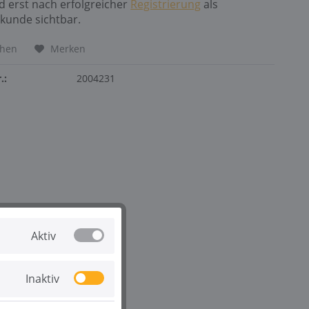
nd erst nach erfolgreicher
Registrierung
als
kunde sichtbar.
chen
Merken
.:
2004231
Aktiv
Inaktiv