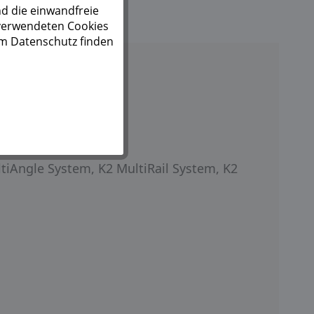
d die einwandfreie
 verwendeten Cookies
um Datenschutz finden
tiAngle System, K2 MultiRail System, K2