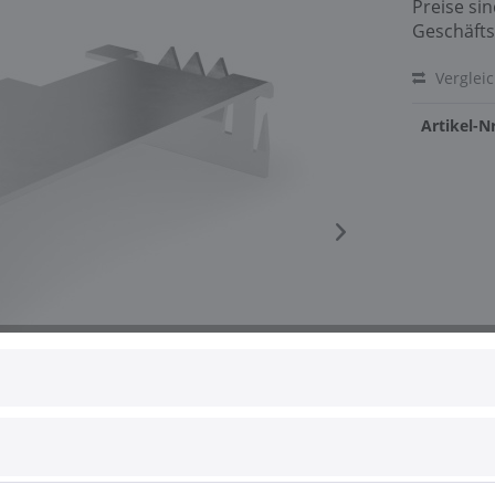
Preise si
Geschäfts
Verglei
Artikel-Nr