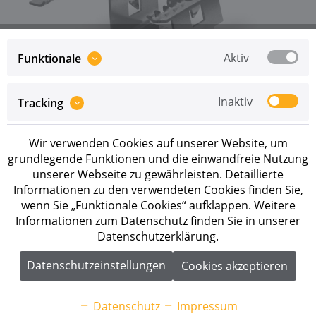
Aktiv
Funktionale
Preise sind erst nach erfolgreicher
Registrierung
als
Inaktiv
Tracking
Geschäftskunde sichtbar.
Wir verwenden Cookies auf unserer Website, um
Merken
grundlegende Funktionen und die einwandfreie Nutzung
unserer Webseite zu gewährleisten. Detaillierte
Artikel-Nr.:
2003542
Informationen zu den verwendeten Cookies finden Sie,
wenn Sie „Funktionale Cookies“ aufklappen. Weitere
Beschreibung
Informationen zum Datenschutz finden Sie in unserer
Datenschutzerklärung.
K2 TerraGrif K2MI Duo 18 Blitschutz/Erdung
Anwendungsbereiche: Flachdach...
mehr
Datenschutzeinstellungen
Cookies akzeptieren
Downloads
2
Datenschutz
Impressum