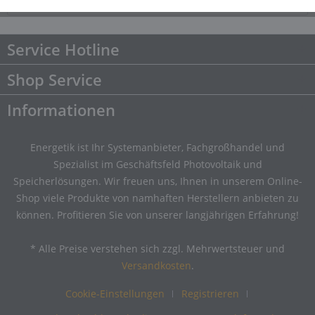
Downloads
Downloads
Service Hotline
Shop Service
Informationen
Energetik ist Ihr Systemanbieter, Fachgroßhandel und
Spezialist im Geschäftsfeld Photovoltaik und
Speicherlösungen. Wir freuen uns, Ihnen in unserem Online-
Shop viele Produkte von namhaften Herstellern anbieten zu
können. Profitieren Sie von unserer langjährigen Erfahrung!
* Alle Preise verstehen sich zzgl. Mehrwertsteuer und
Versandkosten
.
Cookie-Einstellungen
Registrieren