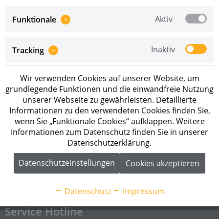
Aktiv
Funktionale
Inaktiv
Tracking
Preise sind erst nach erfolgreicher
Registrierung
als
Wir verwenden Cookies auf unserer Website, um
Geschäftskunde sichtbar.
grundlegende Funktionen und die einwandfreie Nutzung
unserer Webseite zu gewährleisten. Detaillierte
Merken
Informationen zu den verwendeten Cookies finden Sie,
wenn Sie „Funktionale Cookies“ aufklappen. Weitere
Artikel-Nr.:
2003621
Informationen zum Datenschutz finden Sie in unserer
Datenschutzerklärung.
Beschreibung
Datenschutzeinstellungen
Cookies akzeptieren
K2 S-Dome 6.10 Base Set Basisschienenset Breite: 75
mm Höhe: 77,5 mm...
mehr
Datenschutz
Impressum
Service Hotline