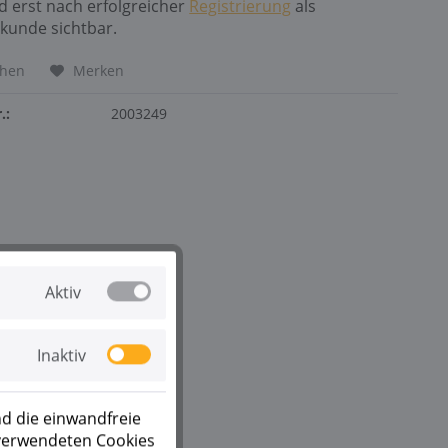
nd erst nach erfolgreicher
Registrierung
als
kunde sichtbar.
chen
Merken
.:
2003249
Aktiv
Inaktiv
d die einwandfreie
 verwendeten Cookies