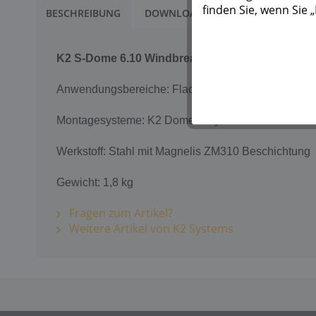
finden Sie, wenn Sie
BESCHREIBUNG
DOWNLOADS
1
K2 S-Dome 6.10 Windbreaker LS
Anwendungsbereiche: Flachdach
Montagesysteme: K2 Dome 6 System
Werkstoff: Stahl mit Magnelis ZM310 Beschichtung
Gewicht: 1,8 kg
Fragen zum Artikel?
Weitere Artikel von K2 Systems