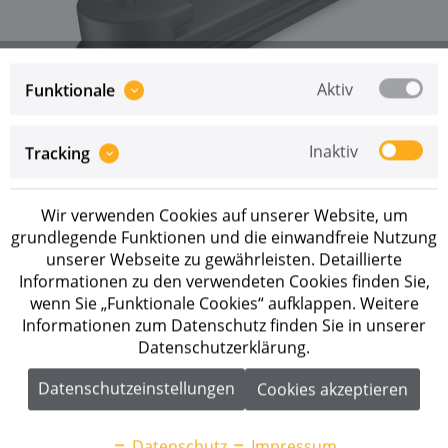
Aktiv
Funktionale
Inaktiv
Tracking
Preise sind erst nach erfolgreicher
Registrierung
als
Geschäftskunde sichtbar.
Wir verwenden Cookies auf unserer Website, um
Merken
grundlegende Funktionen und die einwandfreie Nutzung
unserer Webseite zu gewährleisten. Detaillierte
Artikel-Nr.:
1001164
Informationen zu den verwendeten Cookies finden Sie,
wenn Sie „Funktionale Cookies“ aufklappen. Weitere
Informationen zum Datenschutz finden Sie in unserer
Beschreibung
Datenschutzerklärung.
K2 BasicClip Anwendungsbereiche: Schrägdach
Montagesysteme: K2 BasicRail, K2...
mehr
Datenschutzeinstellungen
Cookies akzeptieren
Downloads
1
Datenschutz
Impressum