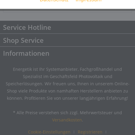
Downloads
Downloads
Service Hotline
Shop Service
Informationen
Energetik ist Ihr Systemanbieter, Fachgroßhandel und
Spezialist im Geschäftsfeld Photovoltaik und
Speicherlösungen. Wir freuen uns, Ihnen in unserem Online-
Shop viele Produkte von namhaften Herstellern anbieten zu
können. Profitieren Sie von unserer langjährigen Erfahrung!
* Alle Preise verstehen sich zzgl. Mehrwertsteuer und
Versandkosten
.
Cookie-Einstellungen
Registrieren