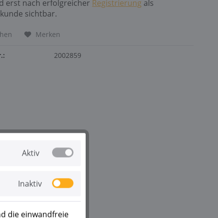
nd erst nach erfolgreicher
Registrierung
als
kunde sichtbar.
chen
Merken
.:
2002859
Aktiv
Inaktiv
d die einwandfreie