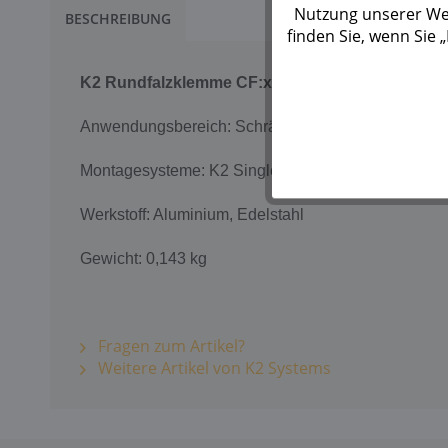
Nutzung unserer Web
BESCHREIBUNG
finden Sie, wenn Sie
K2
Rundfalzklemme CF:x
SingleRail
Anwendungsbereich: Schrägdach
Montagesysteme: K2 SingleRail System
Werkstoff: Aluminium, Edelstahl
Gewicht: 0,143 kg
Fragen zum Artikel?
Weitere Artikel von K2 Systems