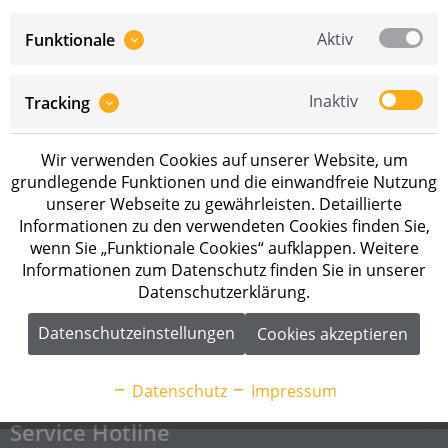
Aktiv
Funktionale
Inaktiv
Tracking
Preise sind erst nach erfolgreicher
Registrierung
als
Wir verwenden Cookies auf unserer Website, um
Geschäftskunde sichtbar.
grundlegende Funktionen und die einwandfreie Nutzung
unserer Webseite zu gewährleisten. Detaillierte
Merken
Informationen zu den verwendeten Cookies finden Sie,
wenn Sie „Funktionale Cookies“ aufklappen. Weitere
Artikel-Nr.:
2004086
Informationen zum Datenschutz finden Sie in unserer
Datenschutzerklärung.
Beschreibung
Datenschutzeinstellungen
Cookies akzeptieren
K2 InsertionRail 2.0 - 30, schwarz eloxiert 5,40m
(Auslaufartikel! Nachfolge:...
mehr
Datenschutz
Impressum
Service Hotline