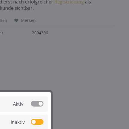
nd erst nach erfolgreicher
Registrierung
als
kunde sichtbar.
chen
Merken
.:
2004396
Aktiv
Inaktiv