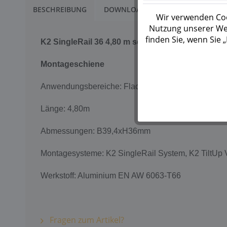
BESCHREIBUNG
DOWNLOADS
2
Wir verwenden Coo
Nutzung unserer Web
finden Sie, wenn Sie
K2 SingleRail 36 4,80 m schwarz eloxiert
Montageschiene
Anwendungsbereiche: Flachdach, Schrägdach
Länge: 4,80m
Abmessungen: B39,4xH36mm
Montagesysteme: K2 SingleRail System, K2 TiltUp
Werkstoff: Aluminium EN AW 6063-T66
Fragen zum Artikel?