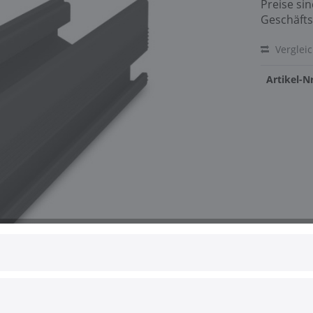
Preise si
Geschäfts
Verglei
Artikel-Nr