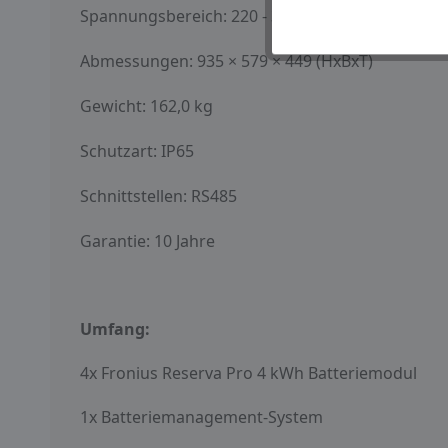
Spannungsbereich: 220 - 321,2 V
Abmessungen: 935 × 579 × 449 (HxBxT)
Gewicht: 162,0 kg
Schutzart: IP65
Schnittstellen: RS485
Garantie: 10 Jahre
Umfang:
4x Fronius Reserva Pro 4 kWh Batteriemodul
1x Batteriemanagement-System