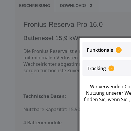
BESCHREIBUNG
DOWNLOADS
2
Fronius Reserva Pro 16.0
Batterieset 15,9 kWh
Funktionale
Die Fronius Reserva ist eine effiziente DC-gekop
mit minimalen Verlusten. Flexibel erweiterbar mit
Wechselrichter abgestimmt – für maximale Leistu
Tracking
sorgen für höchste Zuverlässigkeit.
Wir verwenden Coo
Nutzung unserer Web
Technische Daten:
finden Sie, wenn Sie
Nutzbare Kapazität: 15,90 kWh
4 Batteriemodule