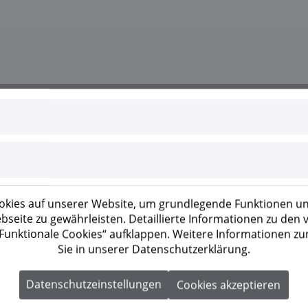
pelte Hochvoltbatterie für die Speicherung von Solarenergi
 zwei bis fünf Modulen, ist sie perfekt auf Fronius Hybrid-
ng. Europäische Datensicherheit und ein schneller Service
kies auf unserer Website, um grundlegende Funktionen un
seite zu gewährleisten. Detaillierte Informationen zu den
 „Funktionale Cookies“ aufklappen. Weitere Informationen z
Sie in unserer Datenschutzerklärung.
Datenschutzeinstellungen
Cookies akzeptieren