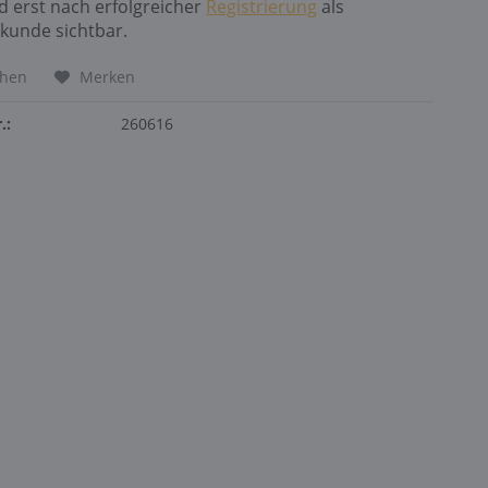
nd erst nach erfolgreicher
Registrierung
als
kunde sichtbar.
chen
Merken
.:
260616