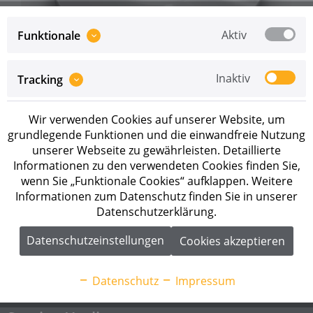
Aktiv
Funktionale
Inaktiv
Tracking
Preise sind erst nach erfolgreicher
Registrierung
als
Geschäftskunde sichtbar.
Wir verwenden Cookies auf unserer Website, um
grundlegende Funktionen und die einwandfreie Nutzung
Merken
unserer Webseite zu gewährleisten. Detaillierte
Informationen zu den verwendeten Cookies finden Sie,
Artikel-Nr.:
1000122
wenn Sie „Funktionale Cookies“ aufklappen. Weitere
Informationen zum Datenschutz finden Sie in unserer
Datenschutzerklärung.
Beschreibung
K2 Karosseriescheibe 8.4x20x1.5
Datenschutzeinstellungen
Cookies akzeptieren
Anwendungsbereiche: Fassade, Schrägdach Länge:
2,85...
mehr
Datenschutz
Impressum